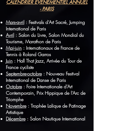
CALENDRIER ÉVÉNEM
ENTIEL A
NNUEL
- PARIS
Mars-avril
: Festivals d’Art Sacré, Jumping
International de Paris
Avril
: Salon du Livre, Salon Mondial du
Tourisme,
,
Marathon de Paris
Mai-juin
: Internationaux de France de
Tennis à Roland Garros
Juin
: Hall That Jazz, Arrivée du Tour de
France cycliste
Septembre-octobre
: Nouveau Festival
International de Danse de Paris
Octobre
: Foire Internationale d’Art
Contemporain, Prix Hippique de l’Arc de
Triomphe
Novembre
: Trophée Lalique de Patinage
Artistique
Décembre
: Salon Nautique International