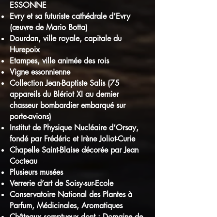
ESSONNE
Evry et sa futuriste cathédrale d’Evry
(œuvre de Mario Botta)
Dourdan, ville royale, capitale du
Hurepoix
Etampes, ville animée des rois
Vigne essonnienne
Collection Jean-Baptiste Salis (75
appareils du Blériot XI au dernier
chasseur bombardier embarqué sur
porte-avions)
Institut de Physique Nucléaire d’Orsay,
fondé par Frédéric et Irène Joliot-Curie
Chapelle Saint-Blaise décorée par Jean
Cocteau
Plusieurs musées
Verrerie d’art de Soisy-sur-Ecole
Conservatoire National des Plantes à
Parfum, Médicinales, Aromatiques
Châteaux somptueux dont : Domaine de