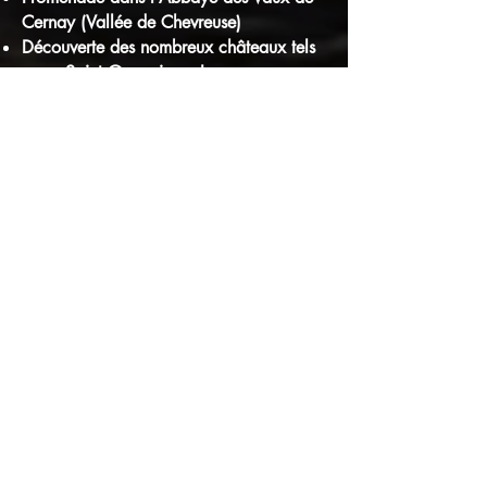
Cernay (Vallée de Chevreuse)
Découverte des nombreux châteaux tels
que : Saint Germain en Laye,
Maintenon, Esclimont, Breteuil, Monte-
Cristo, Dampierre, Maisons-Laffitte…
Fondation Cartier pour l’Art
Contemporain situé à Jouy en Josas
(exposition et ateliers d’artistes, parc de
sculptures)
Nombreux musées dont : le Musée
Rambolitain (4000 pièces de l’histoire
du chemin de fer)
AUTRES SITES D’ILE DE FRANCE
Visite de l’Arche de la Défense (Hauts de
Seine)
Musée de l’automobile à la Défense
Visite des Maisons de Chateaubriand et
de Gambetta (Hauts de Seine)