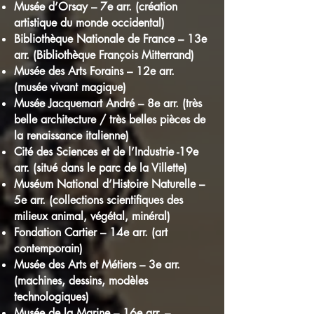
Musée d’Orsay – 7e arr. (création
artistique du monde occidental)
Bibliothèque Nationale de France – 13e
arr. (Bibliothèque François Mitterrand)
Musée des Arts Forains – 12e arr.
(musée vivant magique)
Musée Jacquemart André – 8e arr. (très
belle architecture / très belles pièces de
la renaissance italienne)
Cité des Sciences et de l’Industrie -19e
arr. (situé dans le parc de la Villette)
Muséum National d’Histoire Naturelle –
5e arr. (collections scientifiques des
milieux animal, végétal, minéral)
Fondation Cartier – 14e arr. (art
contemporain)
Musée des Arts et Métiers – 3e arr.
(machines, dessins, modèles
technologiques)
Musée de la Marine – 16e arr. –