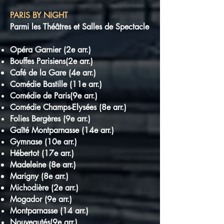
PARIS BY NIGHT
Parmi les Théâtres et Salles de Spectacle
Opéra Garnier (2e arr.)
Bouffes Parisiens(2e arr.)
Café de la Gare (4e arr.)
Comédie Bastille (11e arr.)
Comédie de Paris(9e arr.)
Comédie Champs-Elysées (8e arr.)
Folies Bergères (9e arr.)
Gaîté Montparnasse (14e arr.)
Gymnase (10e arr.)
Hébertot (17e arr.)
Madeleine (8e arr.)
Marigny (8e arr.)
Michodière (2e arr.)
Mogador (9e arr.)
Montparnasse (14 arr.)
Nouveautés(9e arr.)