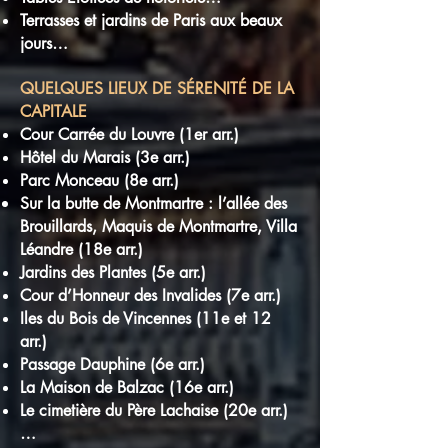
Terrasses et jardins de Paris aux beaux
jours…
QUELQUES LIEUX DE SÉRENITÉ DE LA
CAPITALE
Cour Carrée du Louvre (1er arr.)
Hôtel du Marais (3e arr.)
Parc Monceau (8e arr.)
Sur la butte de Montmartre : l’allée des
Brouillards, Maquis de Montmartre, Villa
Léandre (18e arr.)
Jardins des Plantes (5e arr.)
Cour d’Honneur des Invalides (7e arr.)
Iles du Bois de Vincennes (11e et 12
arr.)
Passage Dauphine (6e arr.)
La Maison de Balzac (16e arr.)
Le cimetière du Père Lachaise (20e arr.)
…