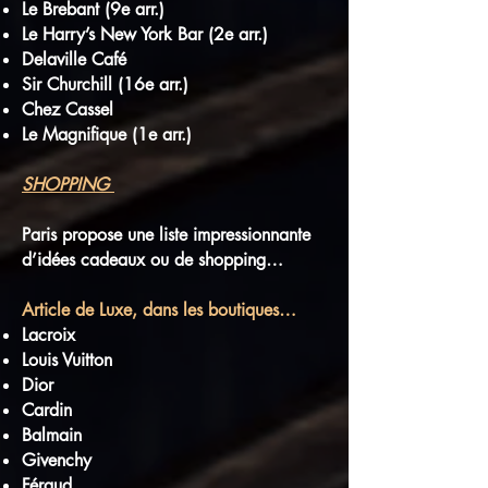
Le Brebant (9e arr.)
Le Harry’s New York Bar (2e arr.)
Delaville Café
Sir Churchill (16e arr.)
Chez Cassel
Le Magnifique (1e arr.)
SHOPPING
Paris propose une liste impressionnante
d’idées cadeaux ou de shopping…
Article de Luxe, dans les boutiques…
Lacroix
Louis Vuitton
Dior
Cardin
Balmain
Givenchy
Féraud