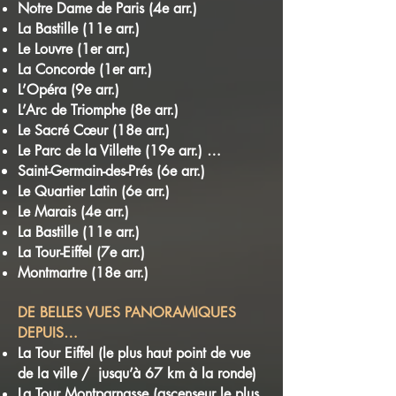
Notre Dame de Paris (4e arr.)
La Bastille (11e arr.)
Le Louvre (1er arr.)
La Concorde (1er arr.)
L’Opéra (9e arr.)
L’Arc de Triomphe (8e arr.)
Le Sacré Cœur (18e arr.)
Le Parc de la Villette (19e arr.) …
Saint-Germain-des-Prés
(6e arr.)
Le Quartier Latin (6e arr.)
Le Marais (4e arr.)
La Bastille (11e arr.)
La Tour-Eiffel (7e arr.)
Montmartre (18e arr.)
DE BELLES VUES PANORAMIQUES
DEPUIS…
La Tour Eiffel (le plus haut point de vue
de la ville / jusqu’à 67 km
à la ronde)
La Tour Montparnasse (ascenseur le plus