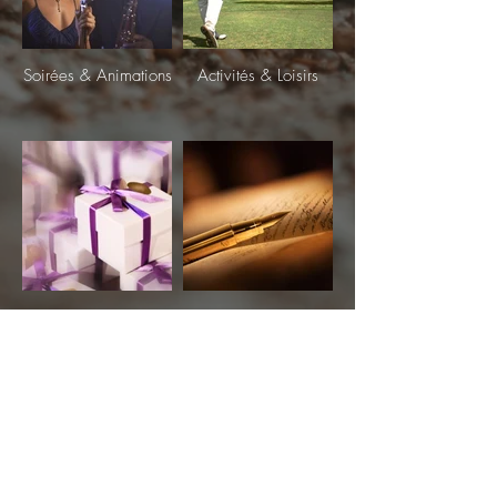
Soirées & Animations
Activités & Loisirs
Shopping &
Service Editorial
Souvenirs
=>
Retour " Pôle Evénementiel
"