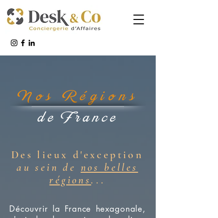
Nos Régions
de France
Des lieux d'exception
au sein de
nos belles
régions
...
Découvrir la France hexagonale,