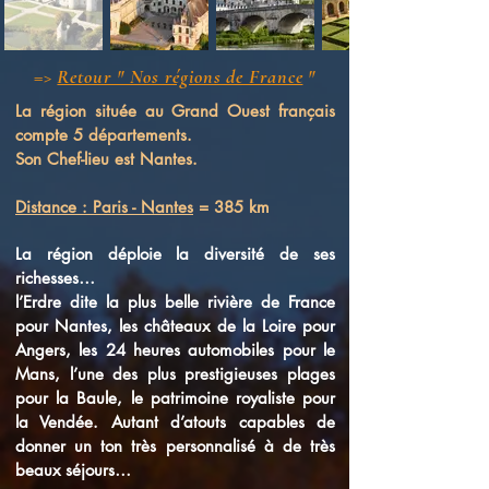
=>
Retour " Nos régions de France
"
La région située au Grand Ouest français
compte 5 départements.
Son Chef-lieu est Nantes.
Distance : Paris - Nantes
= 385 km
La région déploie la diversité de ses
richesses
…
l’Erdre dite la plus belle rivière de France
pour Nantes, les châteaux de la Loire pour
Angers, les 24 heures automobiles pour le
Mans, l’une des plus prestigieuses plages
pour la Baule, le patrimoine royaliste pour
la Vendée. Autant d’atouts capables de
donner un ton très personnalisé à de très
beaux séjours…