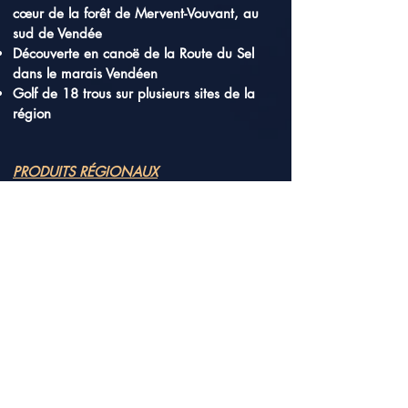
cœur de la forêt de Mervent-Vouvant, au
sud de Vendée
Découverte en canoë de la Route du Sel
dans le marais Vendéen
Golf de 18 trous sur plusieurs sites de la
région
PRODUITS RÉGIONAUX
Livre de Jules Verne (natif de Nantes)
Objets en forme de cœur vendéen
Cadeaux personnalisés fabriqués en
ardoise
Biscuits nantais (Petit Lu)
Berlingots nantais
Brioche vendéenne
Niniches (sucettes parfumées)
Sel de Guérande
Sel de Noirmoutier